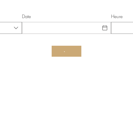
Date
Heure
4 Place Philippe Lebon, 59000 Lille
ntions légales
Politique en matière de cookies
CGU
 sécurisé par
Wix