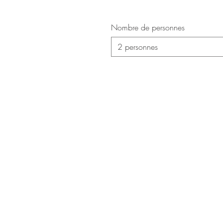
Nombre de personnes
2 personnes
Me
© 2024 par Elisa
RODRIGUEZ
. Propulsé et