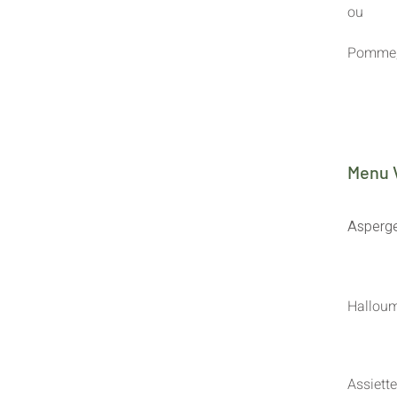
ou
Pomme, 
Menu 
Asperge
Halloumi
Assiett