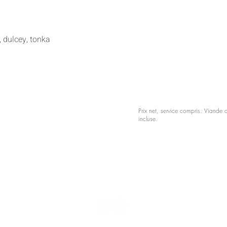
dulcey, tonka
Prix net, service compris. Viande 
incluse.
4 Place Philippe Lebon, 59000 Lille
ntions légales
Politique en matière de cookies
CGU