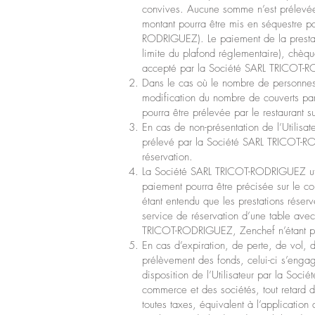
convives. Aucune somme n’est prélevée à
montant pourra être mis en séquestre pa
RODRIGUEZ). Le paiement de la prestat
limite du plafond réglementaire), chèq
accepté par la Société SARL TRICOT-
Dans le cas où le nombre de personnes s
modification du nombre de couverts par 
pourra être prélevée par le restaurant s
En cas de non-présentation de l’Utilisat
prélevé par la Société SARL TRICOT-ROD
réservation.
La Société SARL TRICOT-RODRIGUEZ utili
paiement pourra être précisée sur le com
étant entendu que les prestations rése
service de réservation d’une table ave
TRICOT-RODRIGUEZ, Zenchef n’étant pas
En cas d’expiration, de perte, de vol,
prélèvement des fonds, celui-ci s’eng
disposition de l’Utilisateur par la Soci
commerce et des sociétés, tout retard d
toutes taxes, équivalent à l’applicatio