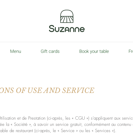
Menu
Gift cards
Book your table
Fr
NS OF USE AND SERVICE
ilisation et de Prestation (ci-après, les « CGU ») s’appliquent aux serv
a « Société », à savoir un service gratuit, conformément au contenu 
table de restaurant (ci-après, le « Service » ou les « Services »).