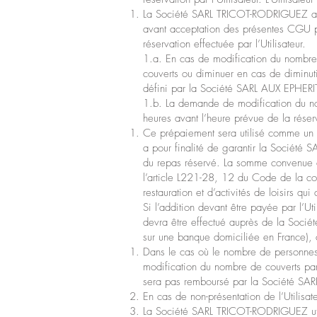
La Société SARL TRICOT-RODRIGUEZ aura 
avant acceptation des présentes CGU par
réservation effectuée par l’Utilisateur.
1.a. En cas de modification du nombre 
couverts ou diminuer en cas de diminuti
défini par la Société SARL AUX EPHERI
1.b. La demande de modification du no
heures avant l’heure prévue de la réser
Ce prépaiement sera utilisé comme un 
a pour finalité de garantir la Société 
du repas réservé. La somme convenue au
l’article L221-28, 12 du Code de la con
restauration et d’activités de loisirs q
Si l’addition devant être payée par l’Uti
devra être effectué auprès de la Socié
sur une banque domiciliée en France),
Dans le cas où le nombre de personnes s
modification du nombre de couverts par 
sera pas remboursé par la Société S
En cas de non-présentation de l’Utilisa
La Société SARL TRICOT-RODRIGUEZ utili