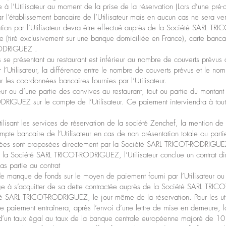
 l’Utilisateur au moment de la prise de la réservation (Lors d’une pré-a
r l’établissement bancaire de l’Utilisateur mais en aucun cas ne sera v
ion par l’Utilisateur devra être effectué auprès de la Société SARL T
ue (tiré exclusivement sur une banque domiciliée en France), carte banc
RODRIGUEZ .
e présentant au restaurant est inférieur au nombre de couverts prévus à
l’Utilisateur, la différence entre le nombre de couverts prévus et le nom
ur les coordonnées bancaires fournies par l’Utilisateur.
eur ou d’une partie des convives au restaurant, tout ou partie du montant 
RIGUEZ sur le compte de l’Utilisateur. Ce paiement interviendra à tou
sant les services de réservation de la société Zenchef, la mention de 
pte bancaire de l’Utilisateur en cas de non présentation totale ou partie
rvées sont proposées directement par la Société SARL TRICOT-RODRIGUEZ 
c la Société SARL TRICOT-RODRIGUEZ, l’Utilisateur conclue un contrat d
 partie au contrat
 de manque de fonds sur le moyen de paiement fourni par l’Utilisateur o
age à s’acquitter de sa dette contractée auprès de la Société SARL TRI
été SARL TRICOT-RODRIGUEZ, le jour même de la réservation. Pour les utili
e paiement entraînera, après l’envoi d’une lettre de mise en demeure, la 
n d’un taux égal au taux de la banque centrale européenne majoré de 10 