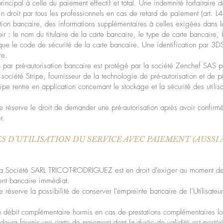
rincipal à celle du paiement effectif et total. Une indemnité forfaitaire
 droit par tous les professionnels en cas de retard de paiement (art.
tion bancaire, des informations supplémentaires à celles exigées dans l
ir : le nom du titulaire de la carte bancaire, le type de carte bancaire,
 que le code de sécurité de la carte bancaire. Une identification par 3D
re.
n par pré-autorisation bancaire est protégé par la société Zenchef SAS pa
société Stripe, fournisseur de la technologie de pré-autorisation et de p
ipe rentre en application concernant le stockage et la sécurité des utilisa
éserve le droit de demander une pré-autorisation après avoir confirmé
r.
ES D’UTILISATION DU SERVICE AVEC PAIEMENT (AUSSI
ue la Société SARL TRICOT-RODRIGUEZ est en droit d’exiger au moment de
ment bancaire immédiat.
serve la possibilité de conserver l’empreinte bancaire de l’Utilisateur
un débit complémentaire hormis en cas de prestations complémentaires lo
eur devra fournir une carte de paiement dont la durée de validité est postér