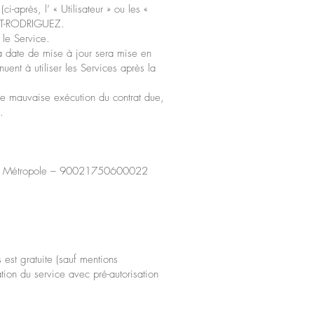
i-après, l’ « Utilisateur » ou les «
ICOT-RODRIGUEZ.
 le Service.
la date de mise à jour sera mise en
inuent à utiliser les Services après la
e mauvaise exécution du contrat due,
.
ille Métropole – 90021750600022
 est gratuite (sauf mentions
ation du service avec pré-autorisation