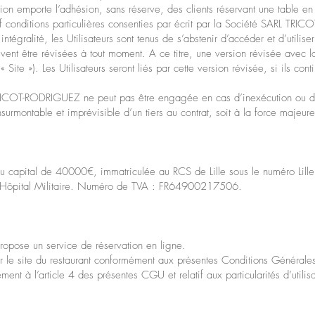
tion emporte l’adhésion, sans réserve, des clients réservant une table en (c
uf conditions particulières consenties par écrit par la Société SARL TR
égralité, les Utilisateurs sont tenus de s’abstenir d’accéder et d’utiliser
vent être révisées à tout moment. A ce titre, une version révisée avec 
 « Site »). Les Utilisateurs seront liés par cette version révisée, si ils cont
TRICOT-RODRIGUEZ ne peut pas être engagée en cas d’inexécution ou d
t insurmontable et imprévisible d’un tiers au contrat, soit à la force majeure
 capital de 40000€, immatriculée au RCS de Lille sous le numéro L
 l’Hôpital Militaire. Numéro de TVA : FR64900217506.
pose un service de réservation en ligne.
sur le site du restaurant conformément aux présentes Conditions Générales
ent à l’article 4 des présentes CGU et relatif aux particularités d’utilis