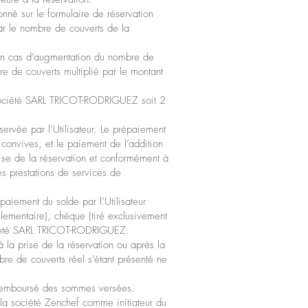
nné sur le formulaire de réservation
par le nombre de couverts de la
r en cas d’augmentation du nombre de
e de couverts multiplié par le montant
a Société SARL TRICOT-RODRIGUEZ soit 2
rvée par l’Utilisateur. Le prépaiement
convives, et le paiement de l’addition
ise de la réservation et conformément à
es prestations de services de
 paiement du solde par l’Utilisateur
ementaire), chèque (tiré exclusivement
ociété SARL TRICOT-RODRIGUEZ.
 la prise de la réservation ou après la
bre de couverts réel s’étant présenté ne
as remboursé des sommes versées.
la société Zenchef comme initiateur du