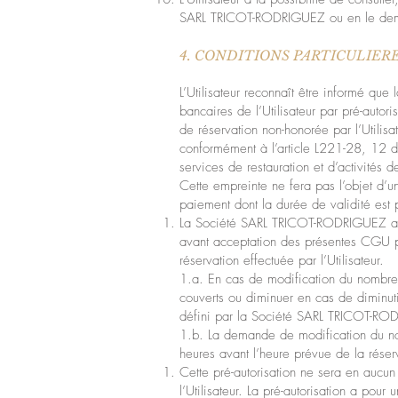
SARL TRICOT-RODRIGUEZ ou en le dema
4. CONDITIONS PARTICULIER
L’Utilisateur reconnaît être informé q
bancaires de l’Utilisateur par pré-autori
de réservation non-honorée par l’Utilisa
conformément à l’article L221-28, 12 du
services de restauration et d’activités 
Cette empreinte ne fera pas l’objet d’un
paiement dont la durée de validité est p
La Société SARL TRICOT-RODRIGUEZ aura 
avant acceptation des présentes CGU par
réservation effectuée par l’Utilisateur.
1.a. En cas de modification du nombre 
couverts ou diminuer en cas de diminuti
défini par la Société SARL TRICOT-RO
1.b. La demande de modification du no
heures avant l’heure prévue de la réser
Cette pré-autorisation ne sera en auc
l’Utilisateur. La pré-autorisation a po