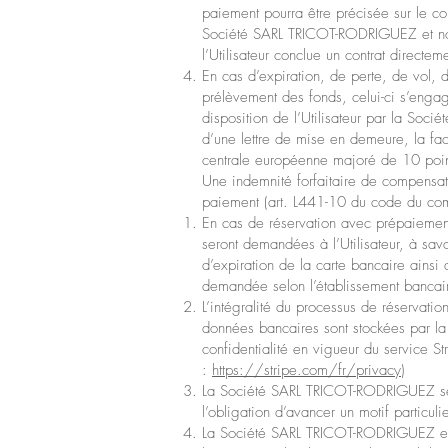
paiement pourra être précisée sur le co
Société SARL TRICOT-RODRIGUEZ et non 
l’Utilisateur conclue un contrat direc
En cas d’expiration, de perte, de vol,
prélèvement des fonds, celui-ci s’eng
disposition de l’Utilisateur par la Soc
d’une lettre de mise en demeure, la fact
centrale européenne majoré de 10 points
Une indemnité forfaitaire de compensat
paiement (art. L441-10 du code du co
En cas de réservation avec prépaiement
seront demandées à l’Utilisateur, à savo
d’expiration de la carte bancaire ainsi
demandée selon l’établissement bancai
L’intégralité du processus de réservati
données bancaires sont stockées par la 
confidentialité en vigueur du service Str
:
https://stripe.com/fr/privacy
)
La Société SARL TRICOT-RODRIGUEZ se r
l’obligation d’avancer un motif particulie
La Société SARL TRICOT-RODRIGUEZ est a