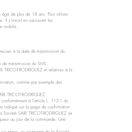
re âgé de plus de 18 ans. Pour utiliser
 Il s’inscrit en saisissant les
ne mobile.
 reçues à la date de transmission du
te de transmission du SMS.
SARL TRICOT-RODRIGUEZ et relatives à la
éservation, comme par exemple des
été SARL TRICOT-RODRIGUEZ
 conformément à l’article L. 112-1 du
est indiqué sur la page de confirmation
e. La Société SARL TRICOT-RODRIGUEZ se
n vigueur au jour de la commande. Une
es sur place, au restaurant de la Société