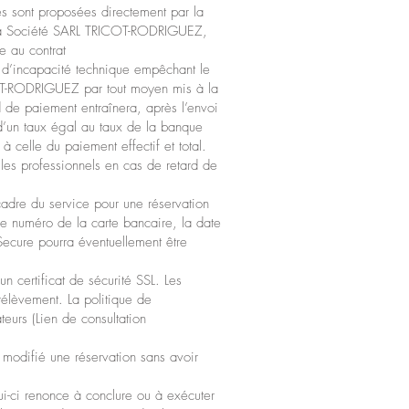
es sont proposées directement par la
c la Société SARL TRICOT-RODRIGUEZ,
e au contrat
u d’incapacité technique empêchant le
COT-RODRIGUEZ par tout moyen mis à la
 de paiement entraînera, après l’envoi
n d’un taux égal au taux de la banque
 celle du paiement effectif et total.
les professionnels en cas de retard de
adre du service pour une réservation
 le numéro de la carte bancaire, la date
Secure pourra éventuellement être
n certificat de sécurité SSL. Les
rélèvement. La politique de
teurs (Lien de consultation
odifié une réservation sans avoir
i-ci renonce à conclure ou à exécuter