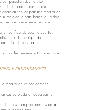
 de compensation des frais de
 L441-10 du code du commerce).
e cadre du service pour une réservation
 le numéro de la carte bancaire, la date
Secure pourra éventuellement être
r un certificat de sécurité SSL. Les
rélèvement. La politique de
teurs (Lien de consultation
 ou modifié une réservation sans avoir
 APPELE PREPAIEMENT)
 la réservation les coordonnées
 en cas de prestation dépassant le
rs du repas, non précisées lors de la
ieure à la réservation.