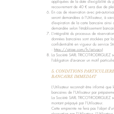
appliquées de la date d’exigibilité du p
recouvrement de 40 € sera due de plein
En cas de réservation avec pré-autorisa
seront demandées à l’Utilisateur, à savo
d’expiration de la carte bancaire ainsi
demandée selon l’établissement bancai
L’intégralité du processus de réservatio
données bancaires sont stockées par la 
confidentialité en vigueur du service Str
:
https://stripe.com/fr/privacy
)
La Société SARL TRICOT-RODRIGUEZ se r
l’obligation d’avancer un motif particulie
5. CONDITIONS PARTICULIER
BANCAIRE IMMEDIAT
L’Utilisateur reconnaît être informé q
bancaires de l’Utilisateur par prépaie
La Société SARL TRICOT-RODRIGUEZ se ré
montant prépayé par l’Utilisateur.
Cette empreinte ne fera pas l’objet d’
réservation par l’Utilisateur. L’Utilisat