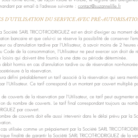
ndant par email à l’adresse suivante :
contact@suzannelille.fr
ES D’UTILISATION DU SERVICE AVEC PRÉ-AUTORISATI
ue la Société SARL TRICOT-RODRIGUEZ est en droit d’exiger au moment de
sation bancaire et que celui-ci se réserve la possibilité de conserver l’e
teur ou d’annulation tardive par l’Utilisateur, à savoir moins de 2 heures
 Code de la consommation, l’Utilisateur ne peut exercer son droit de rét
de loisirs qui doivent être fournis à une date ou période déterminée.
 débit hormis en cas d’annulation tardive ou de réservation non-honorée. 
ostérieure à la réservation.
défini préalablement un tarif associé à la réservation qui sera mentio
 l’Utilisateur. Ce tarif correspond à un montant par couvert multiplié 
de couverts de la réservation par l’Utilisateur, ce tarif peut augmente
on du nombre de couverts. Le tarif final correspondant toujours au nombr
DRIGUEZ par couvert.
mbre de couverts doit elle aussi intervenir dans le délai prévu par l
vation.
un cas utilisée comme un prépaiement par la Société SARL TRICOT-RODRI
ur unique finalité de garantir la Société SARL TRICOT-RODRIGUEZ de la ven