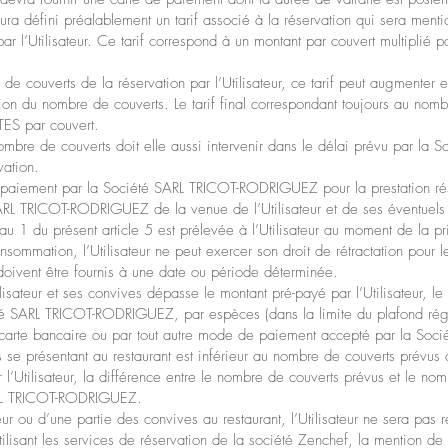
défini préalablement un tarif associé à la réservation qui sera mentio
 l’Utilisateur. Ce tarif correspond à un montant par couvert multiplié 
de couverts de la réservation par l’Utilisateur, ce tarif peut augmente
on du nombre de couverts. Le tarif final correspondant toujours au nombr
TES par couvert.
mbre de couverts doit elle aussi intervenir dans le délai prévu par l
vation.
paiement par la Société SARL TRICOT-RODRIGUEZ pour la prestation rése
SARL TRICOT-RODRIGUEZ de la venue de l’Utilisateur et de ses éventuels 
 1 du présent article 5 est prélevée à l’Utilisateur au moment de la pr
sommation, l’Utilisateur ne peut exercer son droit de rétractation pour l
ui doivent être fournis à une date ou période déterminée.
lisateur et ses convives dépasse le montant pré-payé par l’Utilisateur, le
té SARL TRICOT-RODRIGUEZ, par espèces (dans la limite du plafond régl
 carte bancaire ou par tout autre mode de paiement accepté par la S
e présentant au restaurant est inférieur au nombre de couverts prévus à
l’Utilisateur, la différence entre le nombre de couverts prévus et le nom
ARL TRICOT-RODRIGUEZ.
teur ou d’une partie des convives au restaurant, l’Utilisateur ne sera p
sant les services de réservation de la société Zenchef, la mention de 