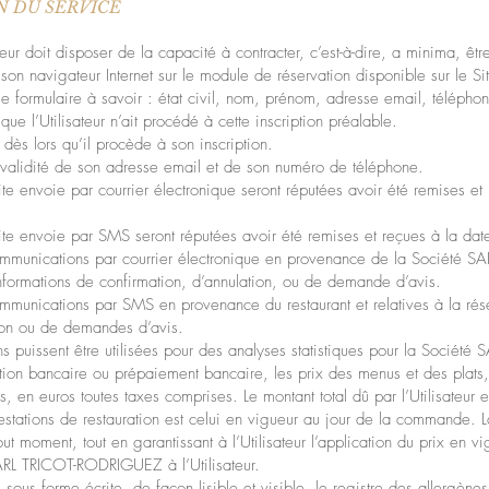
N DU SERVICE
sateur doit disposer de la capacité à contracter, c’est-à-dire, a minima, êt
 son navigateur Internet sur le module de réservation disponible sur le Site.
 le formulaire à savoir : état civil, nom, prénom, adresse email, télépho
que l’Utilisateur n’ait procédé à cette inscription préalable.
dès lors qu’il procède à son inscription.
 la validité de son adresse email et de son numéro de téléphone.
ite envoie par courrier électronique seront réputées avoir été remises et
Site envoie par SMS seront réputées avoir été remises et reçues à la da
communications par courrier électronique en provenance de la Société 
formations de confirmation, d’annulation, ou de demande d’avis.
communications par SMS en provenance du restaurant et relatives à la r
tion ou de demandes d’avis.
ons puissent être utilisées pour des analyses statistiques pour la Soci
tion bancaire ou prépaiement bancaire, les prix des menus et des plats,
 en euros toutes taxes comprises. Le montant total dû par l’Utilisateur 
stations de restauration est celui en vigueur au jour de la command
tout moment, tout en garantissant à l’Utilisateur l’application du prix e
SARL TRICOT-RODRIGUEZ à l’Utilisateur.
er, sous forme écrite, de façon lisible et visible, le registre des allergèn