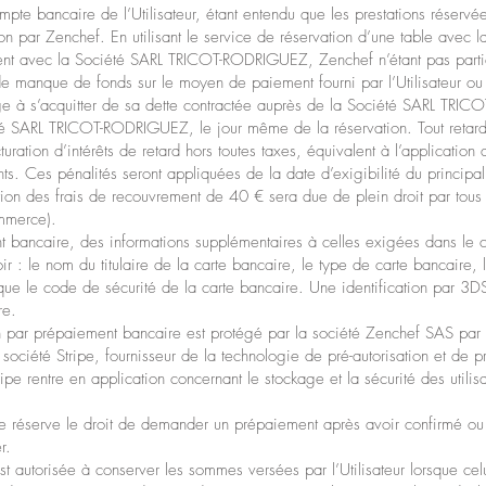
mpte bancaire de l’Utilisateur, étant entendu que les prestations réservé
par Zenchef. En utilisant le service de réservation d’une table ave
tement avec la Société SARL TRICOT-RODRIGUEZ, Zenchef n’étant pas parti
 de manque de fonds sur le moyen de paiement fourni par l’Utilisateur o
age à s’acquitter de sa dette contractée auprès de la Société SARL TRI
iété SARL TRICOT-RODRIGUEZ, le jour même de la réservation. Tout retard
uration d’intérêts de retard hors toutes taxes, équivalent à l’applicatio
. Ces pénalités seront appliquées de la date d’exigibilité du principal à
ion des frais de recouvrement de 40 € sera due de plein droit par tous 
mmerce).
 bancaire, des informations supplémentaires à celles exigées dans le c
ir : le nom du titulaire de la carte bancaire, le type de carte bancaire,
 que le code de sécurité de la carte bancaire. Une identification par 3D
re.
on par prépaiement bancaire est protégé par la société Zenchef SAS par u
société Stripe, fournisseur de la technologie de pré-autorisation et de p
ipe rentre en application concernant le stockage et la sécurité des utilisa
éserve le droit de demander un prépaiement après avoir confirmé ou m
r.
utorisée à conserver les sommes versées par l’Utilisateur lorsque celu