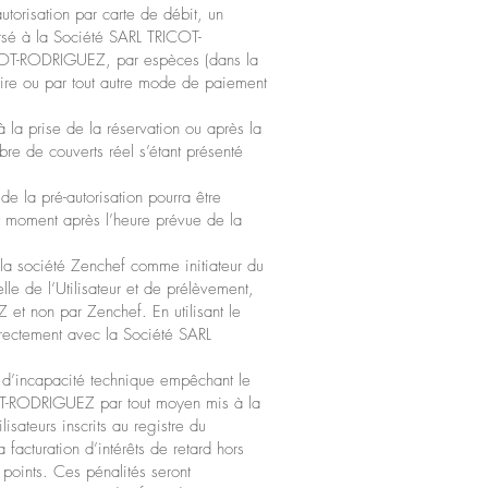
utorisation par carte de débit, un
ersé à la Société SARL TRICOT-
RICOT-RODRIGUEZ, par espèces (dans la
aire ou par tout autre mode de paiement
 la prise de la réservation ou après la
bre de couverts réel s’étant présenté
de la pré-autorisation pourra être
t moment après l’heure prévue de la
la société Zenchef comme initiateur du
lle de l’Utilisateur et de prélèvement,
et non par Zenchef. En utilisant le
irectement avec la Société SARL
u d’incapacité technique empêchant le
COT-RODRIGUEZ par tout moyen mis à la
sateurs inscrits au registre du
facturation d’intérêts de retard hors
points. Ces pénalités seront